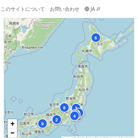
このサイトについて
お問い合わせ
JA
6
8
7
5
3
10
4
1
2
+
9
−