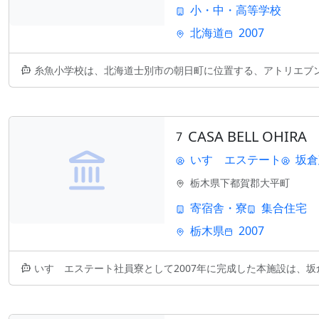
小・中・高等学校
北海道
2007
糸魚小学校は、北海道士別市の朝日町に位置する、アトリエブンクによって
CASA BELL OHIRA
7
いすゞエステート
坂倉
栃木県下都賀郡大平町
寄宿舎・寮
集合住宅
栃木県
2007
いすゞエステート社員寮として2007年に完成した本施設は、坂倉建築研究