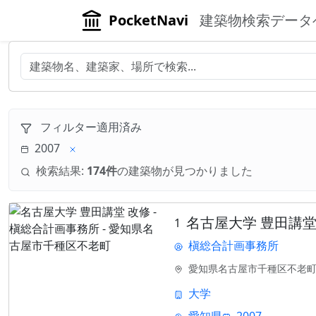
PocketNavi
建築物検索データ
フィルター適用済み
2007
検索結果:
174件
の建築物が見つかりました
名古屋大学 豊田講堂
1
槇総合計画事務所
愛知県名古屋市千種区不老
大学