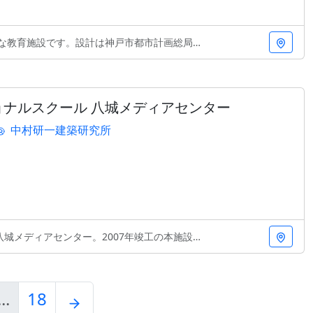
です。設計は神戸市都市計画総局と、建築家重村力が率
ナルスクール 八城メディアセンター
中村研一建築研究所
ンター。2007年竣工の本施設は、中村研一建築研究
...
18