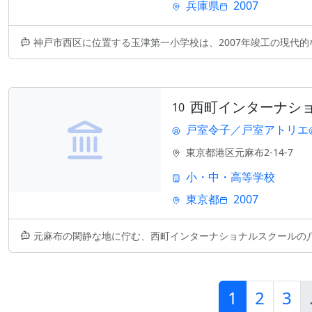
兵庫県
2007
神戸市西区に位置する玉津第一小学校は、2007年竣工の現代的な教育施設
西町インターナショ
10
戸室令子／戸室アトリエ
東京都港区元麻布2-14-7
小・中・高等学校
東京都
2007
元麻布の閑静な地に佇む、西町インターナショナルスクールの八城メディアセ
1
2
3