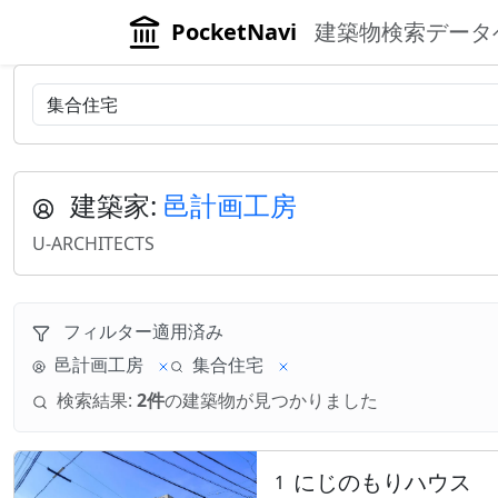
PocketNavi
建築物検索データ
建築家:
邑計画工房
U-ARCHITECTS
フィルター適用済み
邑計画工房
集合住宅
検索結果:
2件
の建築物が見つかりました
にじのもりハウス
1