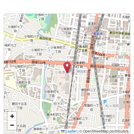
+
−
Leaflet
|
© OpenStreetMap contributors