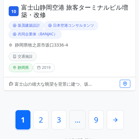
富士山静岡空港 旅客ターミナルビル増
10
築・改修
坂茂建築設計
日本空港コンサルタンツ
共同企業体（BANJAC）
静岡県牧之原市坂口3336-4
交通施設
静岡県
2019
富士山の雄大な眺望を背景に建つ、坂茂による空港ターミナルの傑作です。2019年の増築・改修では、紙管などの革新的素材を活
1
2
3
...
9