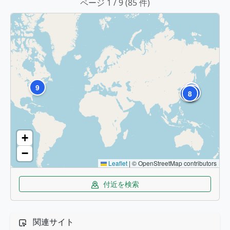
ページ 1 / 9 (85 件)
9
5
4
2
10
1
3
6
7
8
+
−
Leaflet
|
© OpenStreetMap contributors
付近を検索
関連サイト