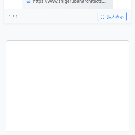
https://www.shigerubanarchitects.com/
1 / 1
拡大表示