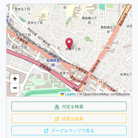
+
−
Leaflet
|
© OpenStreetMap contributors
付近を検索
経路を検索
グーグルマップで見る