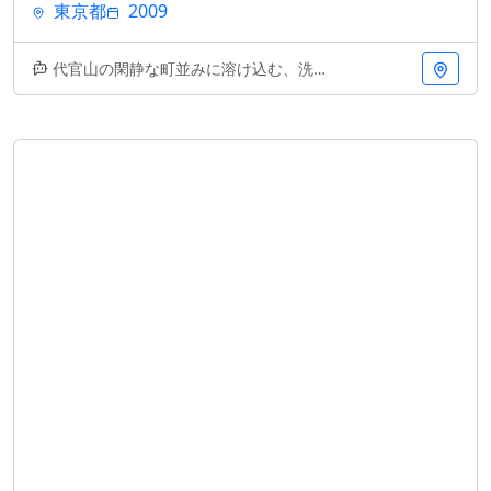
東京都
2009
代官山の閑静な町並みに溶け込む、洗練されたモダン建築。AAT＋ヨコミゾマコト建築設計事務所による2009年竣工のDSTは