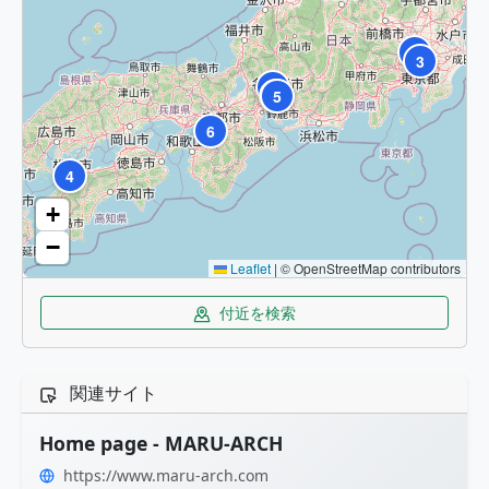
7
3
1
2
5
6
4
+
−
Leaflet
|
© OpenStreetMap contributors
付近を検索
関連サイト
Home page - MARU-ARCH
https://www.maru-arch.com