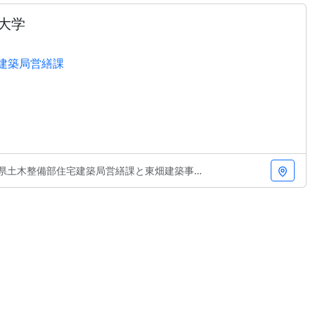
大学
建築局営繕課
部住宅建築局営繕課と東畑建築事務所による設計。大学