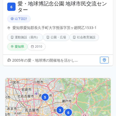
愛・地球博記念公園 地球市民交流セン
6
ター
山下設計
愛知県愛知郡長久手町大字熊張字茨ヶ廻間乙1533-1
運動施設（屋内）
公園・広場
社会教育施設
愛知県
2010
2005年の愛・地球博の開催地を活かした複合施設。山下設計による設計で、2010年に竣工した地球市民交流センターは、屋内
5
3
6