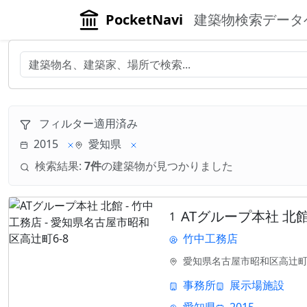
PocketNavi
建築物検索データ
フィルター適用済み
2015
愛知県
検索結果:
7件
の建築物が見つかりました
ATグループ本社 北
1
竹中工務店
愛知県名古屋市昭和区高辻町6
事務所
展示場施設