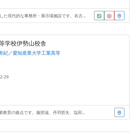
的な事務所・展示場施設です。名古屋市昭和区に位置し
等学校伊勢山校舎
有紀／愛知産業大学工業高等
-29
点です。服部滋、丹羽哲矢、塩田有紀による設計は、教