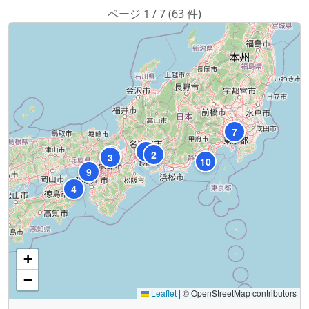
ページ 1 / 7 (63 件)
6
7
8
1
2
5
3
10
9
4
+
−
Leaflet
|
© OpenStreetMap contributors